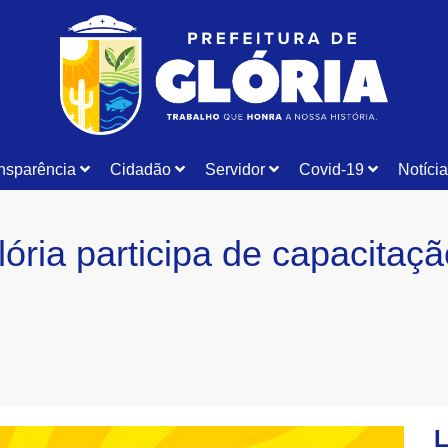
nsparência
Cidadão
Servidor
Covid-19
Notíci
Glória participa de capacita
L